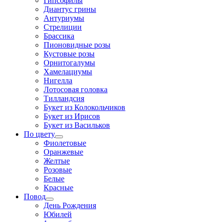
Гипсофилы
Диантус грины
Антуриумы
Стрелиции
Брассика
Пионовидные розы
Кустовые розы
Орнитогалумы
Хамелациумы
Нигелла
Лотосовая головка
Тилландсия
Букет из Колокольчиков
Букет из Ирисов
Букет из Васильков
По цвету
Фиолетовые
Оранжевые
Желтые
Розовые
Белые
Красные
Повод
День Рождения
Юбилей