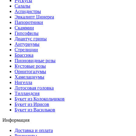
Рускусы
Салалы
Аспидистры
Эвкалипт Цинереа
Папоротники
Скаммии
Гипсофилы
Диантус грины
Антуриумы
Стрелиции
Брассика
Пионовидные розы
Кустовые розы
Орнитогалумы
Хамелациумы
Нигелла
Лотосовая головка
Тилландсия
Букет из Колокольчиков
Букет из Ирисов
Букет из Васильков
Информация
Доставка и оплата
Реквизиты