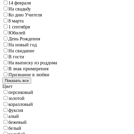
14 февраля
На свадьбу
Ко дню Учителя
8 марта
1 сентября
Юбилей
День Рождения
На новый год
На свидание
В гости
На выписку из роддома
В знак примирения
Признание в любви
Показать все
Цвет
персиковый
золотой
коралловый
фуксия
алый
бежевый
белый