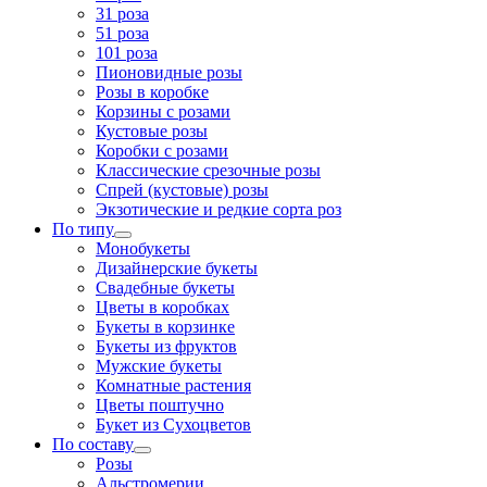
31 роза
51 роза
101 роза
Пионовидные розы
Розы в коробке
Корзины с розами
Кустовые розы
Коробки с розами
Классические срезочные розы
Спрей (кустовые) розы
Экзотические и редкие сорта роз
По типу
Монобукеты
Дизайнерские букеты
Свадебные букеты
Цветы в коробках
Букеты в корзинке
Букеты из фруктов
Мужские букеты
Комнатные растения
Цветы поштучно
Букет из Сухоцветов
По составу
Розы
Альстромерии