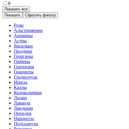
8
Показать все
Сбросить фильтр
Розы
Альстромерии
Анемоны
Астры
Васильки
Гвоздики
Георгины
Герберы
Гортензии
Гиацинты
Гладиолусы
Ирисы
Каллы
Колокольчики
Лилии
Лаванда
Ландыши
Орхидеи
Нарциссы
Подсолнухи
Ромашки