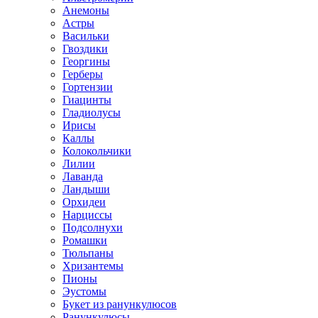
Анемоны
Астры
Васильки
Гвоздики
Георгины
Герберы
Гортензии
Гиацинты
Гладиолусы
Ирисы
Каллы
Колокольчики
Лилии
Лаванда
Ландыши
Орхидеи
Нарциссы
Подсолнухи
Ромашки
Тюльпаны
Хризантемы
Пионы
Эустомы
Букет из ранункулюсов
Ранункулюсы