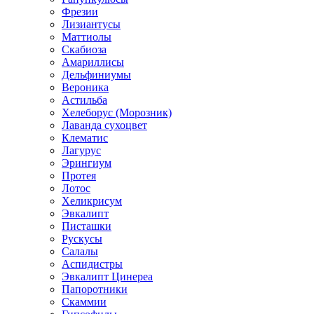
Фрезии
Лизиантусы
Маттиолы
Скабиоза
Амариллисы
Дельфиниумы
Вероника
Астильба
Хелеборус (Морозник)
Лаванда сухоцвет
Клематис
Лагурус
Эрингиум
Протея
Лотос
Хеликрисум
Эвкалипт
Писташки
Рускусы
Салалы
Аспидистры
Эвкалипт Цинереа
Папоротники
Скаммии