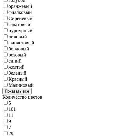
голубой
оранжевый
фиалковый
Сиреневый
салатовый
пурпурный
лиловый
фиолетовый
бордовый
розовый
синий
желтый
Зеленый
Красный
Малиновый
Показать все
Количество цветов
5
101
11
9
7
29