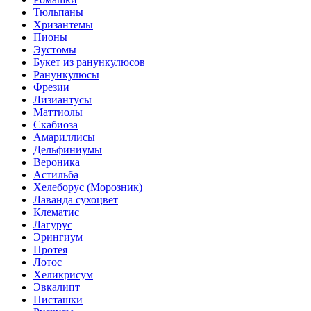
Тюльпаны
Хризантемы
Пионы
Эустомы
Букет из ранункулюсов
Ранункулюсы
Фрезии
Лизиантусы
Маттиолы
Скабиоза
Амариллисы
Дельфиниумы
Вероника
Астильба
Хелеборус (Морозник)
Лаванда сухоцвет
Клематис
Лагурус
Эрингиум
Протея
Лотос
Хеликрисум
Эвкалипт
Писташки