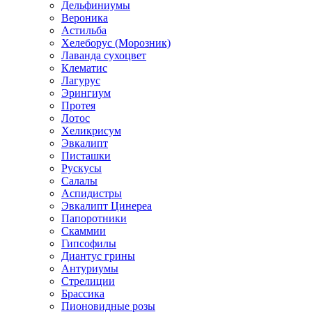
Дельфиниумы
Вероника
Астильба
Хелеборус (Морозник)
Лаванда сухоцвет
Клематис
Лагурус
Эрингиум
Протея
Лотос
Хеликрисум
Эвкалипт
Писташки
Рускусы
Салалы
Аспидистры
Эвкалипт Цинереа
Папоротники
Скаммии
Гипсофилы
Диантус грины
Антуриумы
Стрелиции
Брассика
Пионовидные розы