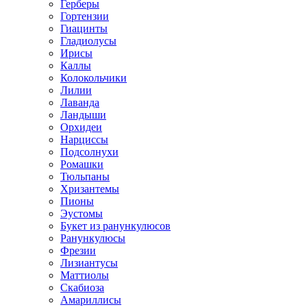
Герберы
Гортензии
Гиацинты
Гладиолусы
Ирисы
Каллы
Колокольчики
Лилии
Лаванда
Ландыши
Орхидеи
Нарциссы
Подсолнухи
Ромашки
Тюльпаны
Хризантемы
Пионы
Эустомы
Букет из ранункулюсов
Ранункулюсы
Фрезии
Лизиантусы
Маттиолы
Скабиоза
Амариллисы