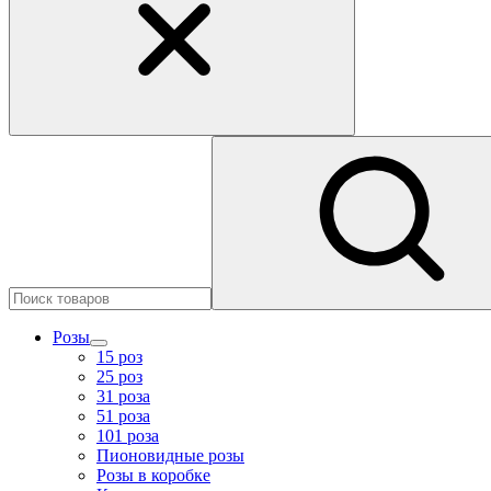
Розы
15 роз
25 роз
31 роза
51 роза
101 роза
Пионовидные розы
Розы в коробке