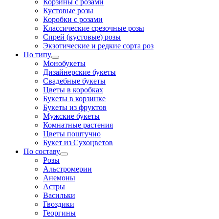
Корзины с розами
Кустовые розы
Коробки с розами
Классические срезочные розы
Спрей (кустовые) розы
Экзотические и редкие сорта роз
По типу
Монобукеты
Дизайнерские букеты
Свадебные букеты
Цветы в коробках
Букеты в корзинке
Букеты из фруктов
Мужские букеты
Комнатные растения
Цветы поштучно
Букет из Сухоцветов
По составу
Розы
Альстромерии
Анемоны
Астры
Васильки
Гвоздики
Георгины