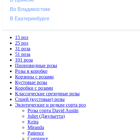
Во Владивостоке
В Екатеринбурге
15 роз
25 роз
31 роза
51 роза
101 роза
Пионовидные розы
Розы в коробке
Корзины с розами
Кустовые розы
Коробки с розами
Классические срезочные розы
Спрей (кустовые) розы
Экзотические и редкие сорта роз
Розы сорта David Austin
Juliet (Джульетта)
Keira
Miranda
Patience
Constance