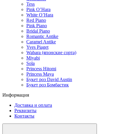
Tess
Pink O’Hara
White O’Hara
Red Piano
Pink Piano
Bridal Piano
Romantic Antike
Caramel Antike
Yves Piaget
Wabara (японские сорта)
Miyabi
Sola
Princess Hitomi
Princess Maya
Букет роз David Austin
Букет роз Бомбастик
Информация
Доставка и оплата
Реквизиты
Контакты