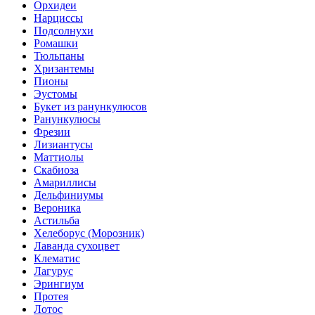
Орхидеи
Нарциссы
Подсолнухи
Ромашки
Тюльпаны
Хризантемы
Пионы
Эустомы
Букет из ранункулюсов
Ранункулюсы
Фрезии
Лизиантусы
Маттиолы
Скабиоза
Амариллисы
Дельфиниумы
Вероника
Астильба
Хелеборус (Морозник)
Лаванда сухоцвет
Клематис
Лагурус
Эрингиум
Протея
Лотос