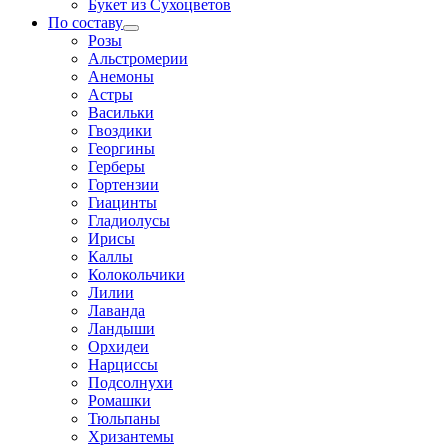
Букет из Сухоцветов
По составу
Розы
Альстромерии
Анемоны
Астры
Васильки
Гвоздики
Георгины
Герберы
Гортензии
Гиацинты
Гладиолусы
Ирисы
Каллы
Колокольчики
Лилии
Лаванда
Ландыши
Орхидеи
Нарциссы
Подсолнухи
Ромашки
Тюльпаны
Хризантемы