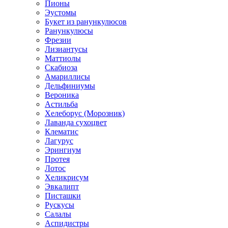
Пионы
Эустомы
Букет из ранункулюсов
Ранункулюсы
Фрезии
Лизиантусы
Маттиолы
Скабиоза
Амариллисы
Дельфиниумы
Вероника
Астильба
Хелеборус (Морозник)
Лаванда сухоцвет
Клематис
Лагурус
Эрингиум
Протея
Лотос
Хеликрисум
Эвкалипт
Писташки
Рускусы
Салалы
Аспидистры