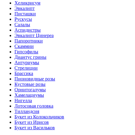
Хеликрисум
Эвкалипт
Писташки
Рускусы
Салалы
Аспидистры
Эвкалипт Цинереа
Папоротники
Скаммии
Гипсофилы
Диантус грины
Антуриумы
Стрелиции
Брассика
Пионовидные розы
Кустовые розы
Орнитогалумы
Хамелациумы
Нигелла
Лотосовая головка
Тилландсия
Букет из Колокольчиков
Букет из Ирисов
Букет из Васильков