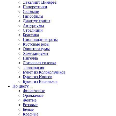
Эвкалипт Цинереа
Папоротники
Скаммии
Гипсофилы
Диантус грины
Антуриумы
Стрелиции
Брассика
Пионовидные розы
Кустовые розы
Орнитогалумы
Хамелациумы
Нигелла
Лотосовая головка
Тилландсия
Букет из Колокольчиков
Букет из Ирисов
Букет из Васильков
По цвету
Фиолетовые
Оранжевые
Желтые
Розовые
Белые
Красные