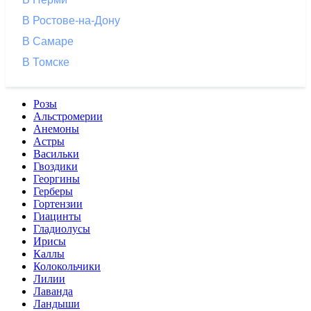
В Ростове-на-Дону
В Самаре
В Томске
Розы
Альстромерии
Анемоны
Астры
Васильки
Гвоздики
Георгины
Герберы
Гортензии
Гиацинты
Гладиолусы
Ирисы
Каллы
Колокольчики
Лилии
Лаванда
Ландыши