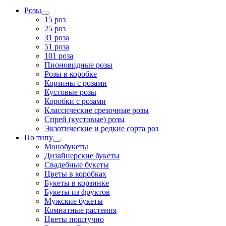
Розы
15 роз
25 роз
31 роза
51 роза
101 роза
Пионовидные розы
Розы в коробке
Корзины с розами
Кустовые розы
Коробки с розами
Классические срезочные розы
Спрей (кустовые) розы
Экзотические и редкие сорта роз
По типу
Монобукеты
Дизайнерские букеты
Свадебные букеты
Цветы в коробках
Букеты в корзинке
Букеты из фруктов
Мужские букеты
Комнатные растения
Цветы поштучно