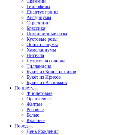
Скаммии
Гипсофилы
Диантус грины
Антуриумы
Стрелиции
Брассика
Пионовидные розы
Кустовые розы
Орнитогалумы
Хамелациумы
Нигелла
Лотосовая головка
Тилландсия
Букет из Колокольчиков
Букет из Ирисов
Букет из Васильков
По цвету
Фиолетовые
Оранжевые
Желтые
Розовые
Белые
Красные
Повод
День Рождения