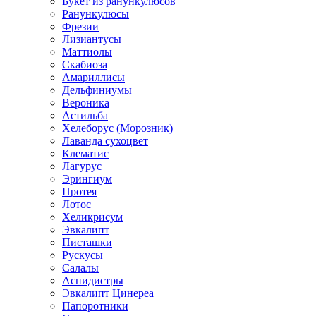
Букет из ранункулюсов
Ранункулюсы
Фрезии
Лизиантусы
Маттиолы
Скабиоза
Амариллисы
Дельфиниумы
Вероника
Астильба
Хелеборус (Морозник)
Лаванда сухоцвет
Клематис
Лагурус
Эрингиум
Протея
Лотос
Хеликрисум
Эвкалипт
Писташки
Рускусы
Салалы
Аспидистры
Эвкалипт Цинереа
Папоротники