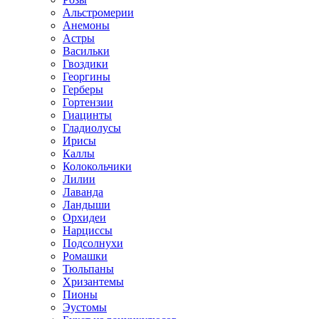
Альстромерии
Анемоны
Астры
Васильки
Гвоздики
Георгины
Герберы
Гортензии
Гиацинты
Гладиолусы
Ирисы
Каллы
Колокольчики
Лилии
Лаванда
Ландыши
Орхидеи
Нарциссы
Подсолнухи
Ромашки
Тюльпаны
Хризантемы
Пионы
Эустомы