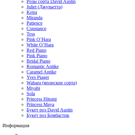
Розы сорта David Austin
Juliet (Джульетта)
Keira
Miranda
Patience
Constance
Tess
Pink O’Hara
White O’Hara
Red Piano
Pink Piano
Bridal Piano
Romantic Antike
Caramel Antike
Yves Piaget
Wabara (японские сорта)
Miyabi
Sola
Princess Hitomi
Princess Maya
Букет роз David Austin
Букет роз Бомбастик
Информация