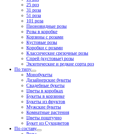
25 роз
31 роза
51 роза
101 роза
Пионовидные розы
Розы в коробке
Корзины с розами
Кустовые розы
Коробки с розами
Классические срезочные розы
Спрей (кустовые) розы
Экзотические и редкие сорта роз
По типу
Монобукеты
Дизайнерские букеты
Свадебные букеты
Цветы в коробках
Букеты в корзинке
Букеты из фруктов
Мужские букеты
Комнатные растения
Цветы поштучно
Букет из Сухоцветов
По составу
Розы